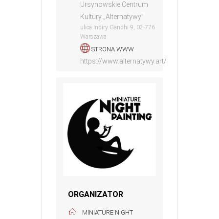
Ursynowskie Centrum
Kultury „Alternatywy”
ulica Indiry Gandhi 9, 02-776
Warszawa
STRONA WWW
https://www.alternatywy.art/
ORGANIZATOR
MINIATURE NIGHT